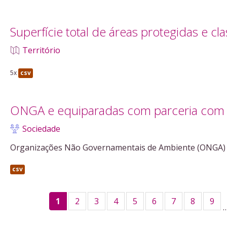
Superfície total de áreas protegidas e cla
Território
5x
csv
ONGA e equiparadas com parceria com 
Sociedade
Organizações Não Governamentais de Ambiente (ONGA) 
csv
1
2
3
4
5
6
7
8
9