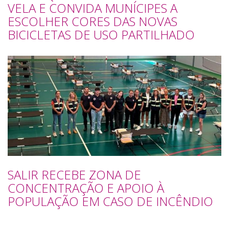
VELA E CONVIDA MUNÍCIPES A
ESCOLHER CORES DAS NOVAS
BICICLETAS DE USO PARTILHADO
SALIR RECEBE ZONA DE
CONCENTRAÇÃO E APOIO À
POPULAÇÃO EM CASO DE INCÊNDIO