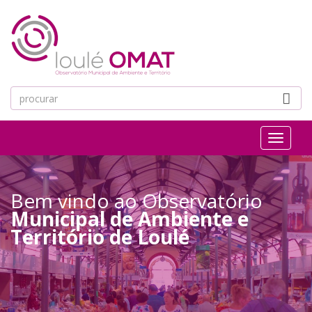
Passar para o conteúdo principal
Toggl
naviga
Bem vindo ao Observatório
Municipal de Ambiente e
Território de Loulé